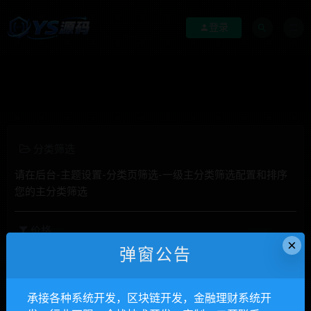
登录
分类筛选
请在后台-主题设置-分类页筛选-一级主分类筛选配置和排序
您的主分类筛选
价格
×
弹窗公告
全部
免费
付费
钻石免费
钻石优惠
发布日期
修改时间
评论数量
随机
热度
承接各种系统开发，区块链开发，金融理财系统开