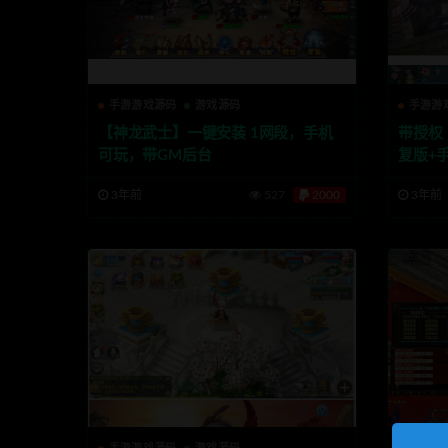
手游游戏源码
游戏源码
手游游
【神龙武士】一键安装 1网段，手机
带授权
可玩，带GM后台
复版+
3年前
527
2000
3年前