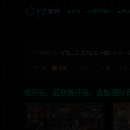
首页
优质源码
整
分类筛选
请在后台-主题设置-分类页筛选-
价格
全部
免费
付费
钻
区块链开发，金融理财系统开发，行业不限