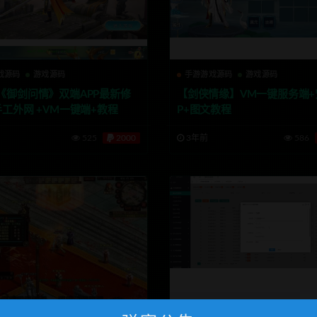
戏源码
游戏源码
手游游戏源码
游戏源码
《御剑问情》双端APP最新修
【剑侠情缘】VM一键服务端+
手工外网 +VM一键端+教程
P+图文教程
525
2000
3年前
586