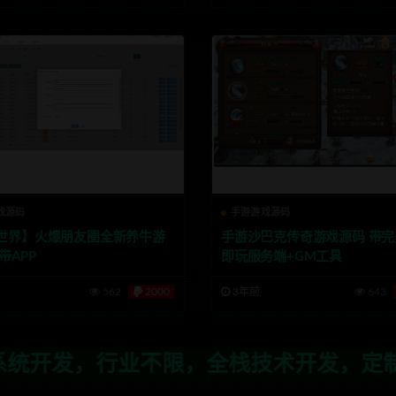
戏源码
手游游戏源码
世界】火爆朋友圈全新养牛游
手游沙巴克传奇游戏源码 带
带APP
即玩服务端+GM工具
562
2000
3年前
643
，全栈技术开发，定制，二开联系TG:a