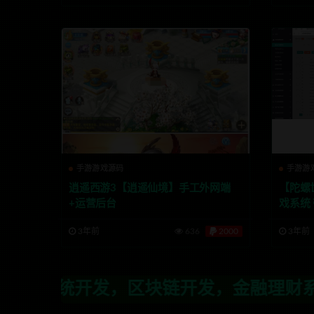
手游游戏源码
手游游
逍遥西游3【逍遥仙境】手工外网端
【陀螺
+运营后台
戏系统 
3年前
636
2000
3年前
区块链开发，金融理财系统开发，行业不限