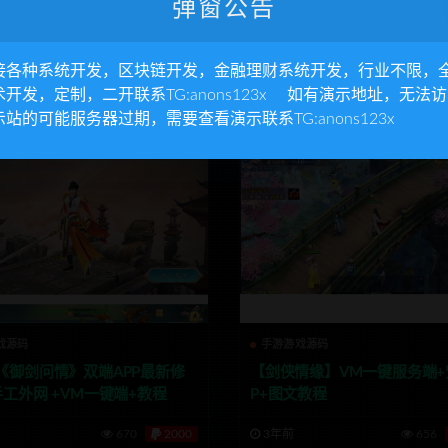
戏源码
游戏源码
手游游戏源码
游戏源码
弹窗公告
大话】VM一键服务端+安卓AP
最新【陀螺世界】火爆朋友圈
动设置说明
牛游戏系统 带APP
接各种系统开发，区块链开发，金融理财系统开发，行业不限，
553
2000
3年前
525
术开发，定制，二开联系TG:anons123x 如有演示地址，无法
示站的可能服务器过期，需要查看演示联系TG:anons123x
戏源码
手游游戏源码
《御剑问情》双端APP最新修
【剑侠情缘】VM一键服务端+
手工外网 +VM一键端+教程
P+图文教程
670
2000
3年前
656