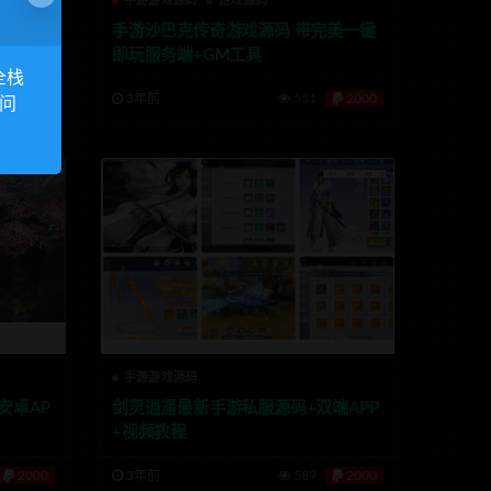
手游游戏源码
游戏源码
全新养
手游沙巴克传奇游戏源码 带完美一键
即玩服务端+GM工具
全栈
2000
3年前
551
2000
访问
手游游戏源码
安卓AP
剑灵逍遥最新手游私服源码+双端APP
+视频教程
2000
3年前
589
2000