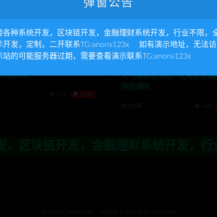
弹窗公告
接各种系统开发，区块链开发，金融理财系统开发，行业不限，
术开发，定制，二开联系TG:anons123x 如有演示地址，无法
品源码
游戏源码
精品源码
PC网页游戏源码
发卡系统源码
示站的可能服务器过期，需要查看演示联系TG:anons123x
支付系统源码
decms内核游戏逆战辅助网站
带安装教程
大气销售软件推广吃鸡游戏辅
网站源码
593
2000
3年前
604
区块链开发，金融理财系统开发，行业不限
© 2018 Theme by -
ys202
& All rights reserved