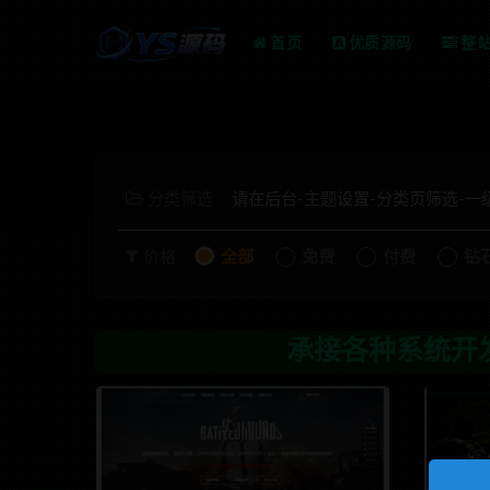
首页
优质源码
整
分类筛选
请在后台-主题设置-分类页筛选-
价格
全部
免费
付费
钻
承接各种系统开发，