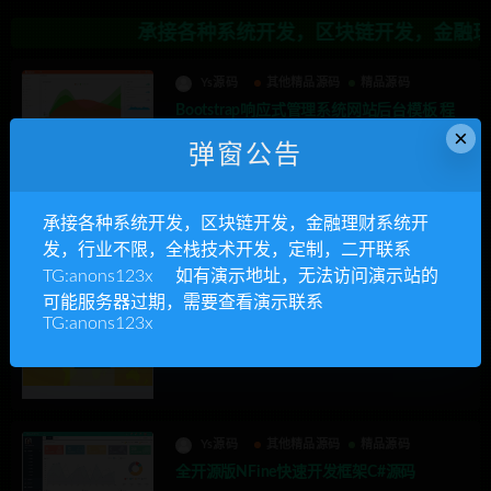
承接各种系统开发，区块链开发，金融理财
Ys源码
其他精品源码
精品源码
Bootstrap响应式管理系统网站后台模板 程
序源码下载
×
弹窗公告
Ys源码
其他精品源码
精品源码
承接各种系统开发，区块链开发，金融理财系统开
java客户关系管理系统程序源码整站源码下
发，行业不限，全栈技术开发，定制，二开联系
载
TG:anons123x 如有演示地址，无法访问演示站的
可能服务器过期，需要查看演示联系
TG:anons123x
Ys源码
其他精品源码
精品源码
PHP直销软件会员管理系统9.0版本源码
Ys源码
其他精品源码
精品源码
全开源版NFine快速开发框架C#源码