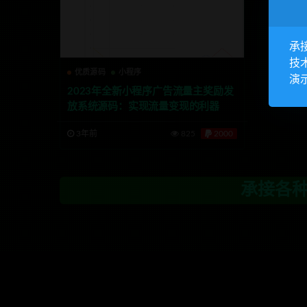
承
技
优质源码
小程序
演
2023年全新小程序广告流量主奖励发
放系统源码：实现流量变现的利器
3年前
825
2000
承接各种系