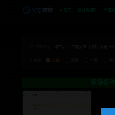
首页
优质源码
整
分类筛选
请在后台-主题设置-分类页筛选-
价格
全部
免费
付费
钻
承接各种系