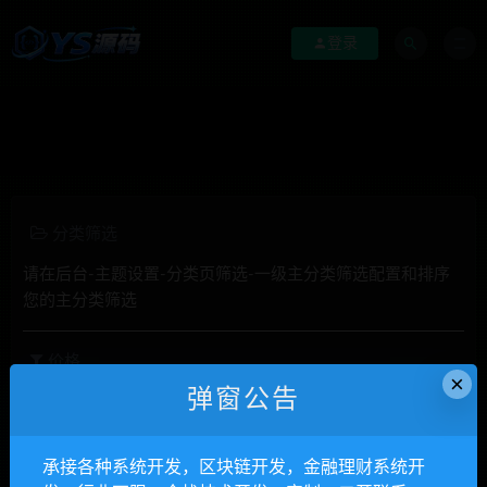
登录
分类筛选
请在后台-主题设置-分类页筛选-一级主分类筛选配置和排序
您的主分类筛选
价格
×
弹窗公告
全部
免费
付费
钻石免费
钻石优惠
发布日期
修改时间
评论数量
随机
热度
承接各种系统开发，区块链开发，金融理财系统开