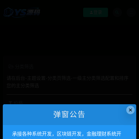
登录
分类筛选
请在后台-主题设置-分类页筛选-一级主分类筛选配置和排序
您的主分类筛选
价格
×
弹窗公告
全部
免费
付费
钻石免费
钻石优惠
发布日期
修改时间
评论数量
随机
热度
承接各种系统开发，区块链开发，金融理财系统开