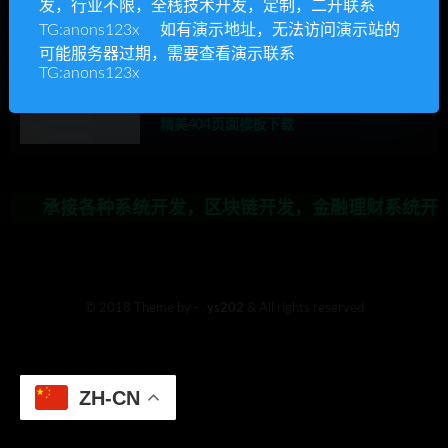
发，行业不限，全栈技术开发，定制，二开联系
承接各种系统开发，区块链开发，金融理财系统开发，
TG:anons123x 如有演示地址，无法访问演示站的
可能服务器过期，需要查看演示联系
TG:anons123x
Ys源码
主题模板
优质源码
其他主题模板
精美404页面模板下载
承接各种系统开发，区块链开发，金融理财系统开发，
© 2018 Theme by -
ys202
& All rights reserved
ZH-CN