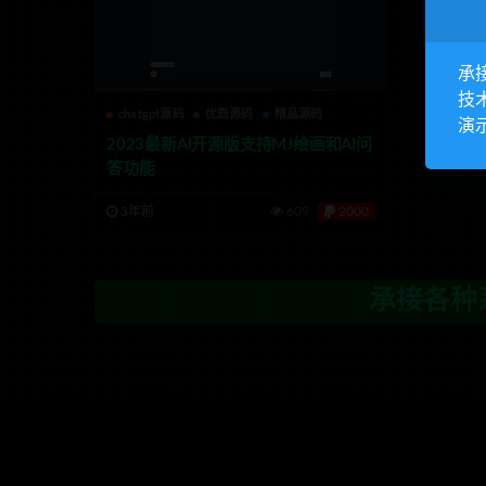
承
技
chatgpt源码
优质源码
精品源码
演
2023最新AI开源版支持MJ绘画和AI问
答功能
3年前
609
2000
承接各种系