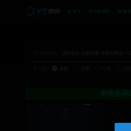
首页
优质源码
整
分类筛选
请在后台-主题设置-分类页筛选-
价格
全部
免费
付费
钻
承接各种系