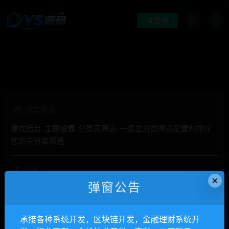
登录
分类筛选
请在后台-主题设置-分类页筛选-一级主分类筛选配置和排序
您的主分类筛选
价格
×
弹窗公告
全部
免费
付费
钻石免费
钻石优惠
发布日期
修改时间
评论数量
随机
热度
承接各种系统开发，区块链开发，金融理财系统开