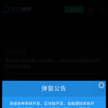
登录
分类筛选
请在后台-主题设置-分类页筛选-一级主分类筛选配置和排序
您的主分类筛选
价格
×
弹窗公告
全部
免费
付费
钻石免费
钻石优惠
发布日期
修改时间
评论数量
随机
热度
承接各种系统开发，区块链开发，金融理财系统开