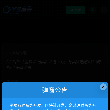
登录
分类筛选
请在后台-主题设置-分类页筛选-一级主分类筛选配置和排序
您的主分类筛选
价格
×
弹窗公告
全部
免费
付费
钻石免费
钻石优惠
发布日期
修改时间
评论数量
随机
热度
承接各种系统开发，区块链开发，金融理财系统开