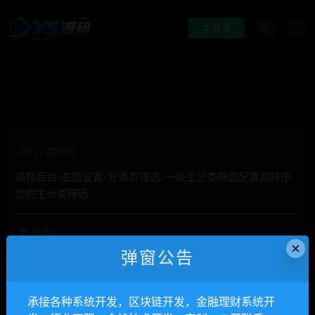
登录
分类筛选
请在后台-主题设置-分类页筛选-一级主分类筛选配置和排序
您的主分类筛选
价格
×
弹窗公告
全部
免费
付费
钻石免费
钻石优惠
发布日期
修改时间
评论数量
随机
热度
承接各种系统开发，区块链开发，金融理财系统开