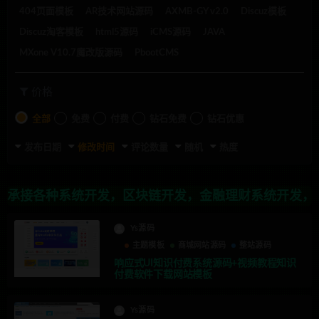
404页面模板
AR技术网站源码
AXMB-GY v2.0
Discuz模板
Discuz淘客模板
html5源码
iCMS源码
JAVA
MXone V10.7魔改版源码
PbootCMS
价格
全部
免费
付费
钻石免费
钻石优惠
发布日期
修改时间
评论数量
随机
热度
接各种系统开发，区块链开发，金融理财系统开发，行业不限
Ys源码
主题模板
商城网站源码
整站源码
响应式UI知识付费系统源码+视频教程知识
付费软件下载网站模板
Ys源码