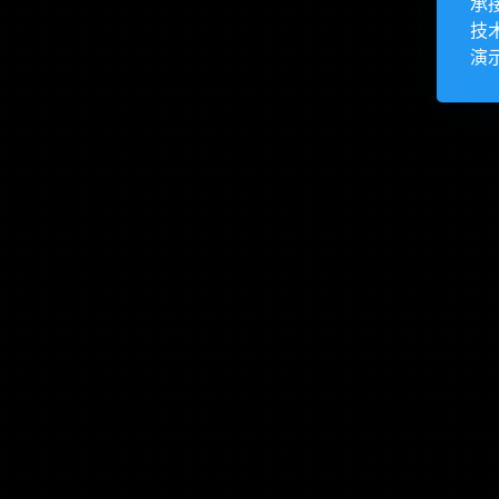
承
技
演