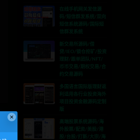
在线手机网关发信源
码/短信群发系统/双向
短信系统源码/国际短
信群发系统
新交易所源码/借
贷/IEO/锁仓挖矿/投资
理财/跟单团队/NFT/
币币交易/期权交易/合
约交易源码
多国语言国际版理财返
利适用各行业投资海外
项目投资金融源码定制
版
×
高端股票系统源码/海
外股票/配资/美股/港
股/台股/打新/大宗/海