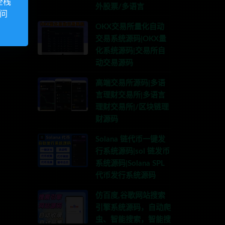
全栈
外股票/多语言
访问
OKX交易所量化自动
交易系统源码|OKX量
化系统源码|交易所自
动交易源码
高端交易所源码|多语
言理财交易所|多语言
理财交易所|/区块链理
财源码
Solana 链代币一键发
行系统源码|sol 链发币
系统源码|Solana SPL
代币发行系统源码
仿百度,谷歌网站搜索
引擎系统源码，自动爬
虫、智能搜索，智能搜