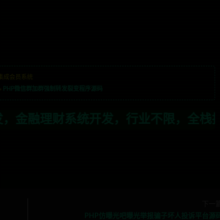
集成会员系统
»
PHP微信群加群强制转发裂变程序源码
发，行业不限，全栈技术开发，定制，二开
下一
PHP仿曝光吧曝光举报骗子坏人投诉平台源