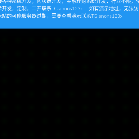
接各种系统开发，区块链开发，金融理财系统开发，行业不限，
术开发，定制，二开联系TG:anons123x 如有演示地址，无法
示站的可能服务器过期，需要查看演示联系TG:anons123x