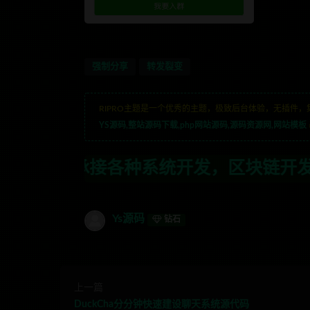
强制分享
转发裂变
RIPRO主题是一个优秀的主题，极致后台体验，无插件，
YS源码,整站源码下载,php网站源码,源码资源网,网站模板
种系统开发，区块链开发，金融理财系统开
Ys源码
钻石
上一篇
DuckCha分分钟快速建设聊天系统源代码