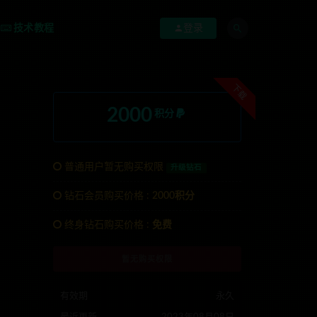
技术教程
登录
下载
2000
积分
普通用户暂无购买权限
升级钻石
钻石会员购买价格 :
2000积分
联系TG:anons123x
终身钻石购买价格 :
免费
暂无购买权限
有效期
永久