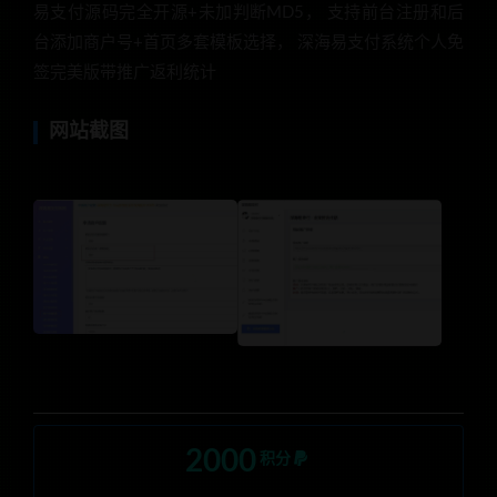
易支付源码完全开源+未加判断MD5， 支持前台注册和后
台添加商户号+首页多套模板选择， 深海易支付系统个人免
签完美版带推广返利统计
网站截图
2000
积分