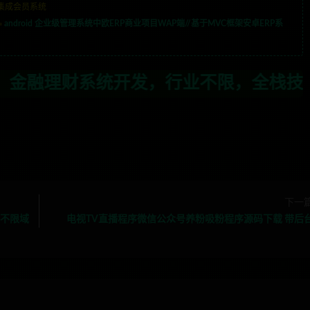
集成会员系统
»
android 企业级管理系统中欧ERP商业项目WAP端//基于MVC框架安卓ERP系
行业不限，全栈技术开发，定制，二开联系
下一
+不限域
电视TV直播程序微信公众号养粉吸粉程序源码下载 带后