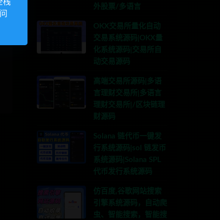
全栈
外股票/多语言
访问
OKX交易所量化自动
交易系统源码|OKX量
化系统源码|交易所自
动交易源码
高端交易所源码|多语
言理财交易所|多语言
理财交易所|/区块链理
财源码
Solana 链代币一键发
行系统源码|sol 链发币
系统源码|Solana SPL
代币发行系统源码
仿百度,谷歌网站搜索
引擎系统源码，自动爬
虫、智能搜索，智能搜