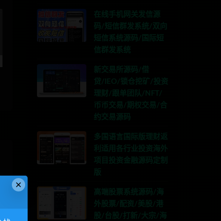
在线手机网关发信源
码/短信群发系统/双向
短信系统源码/国际短
信群发系统
新交易所源码/借
贷/IEO/锁仓挖矿/投资
理财/跟单团队/NFT/
币币交易/期权交易/合
约交易源码
多国语言国际版理财返
利适用各行业投资海外
项目投资金融源码定制
版
×
高端股票系统源码/海
外股票/配资/美股/港
股/台股/打新/大宗/海