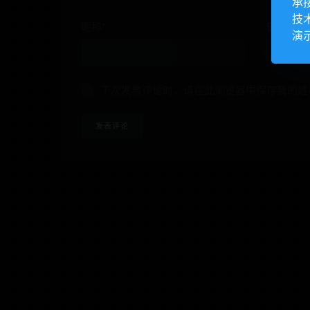
承
技
昵称*
E-mail*
演
下次发表评论时，请在此浏览器中保存我的姓