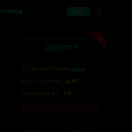
技术教程
登录
下载
2000
积分
普通用户暂无购买权限
升级钻石
钻石会员购买价格 :
2000积分
TG:anons123x
终身钻石购买价格 :
免费
暂无购买权限
有效期
永久