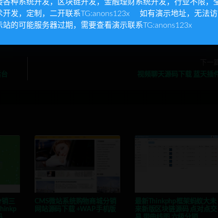
接各种系统开发，区块链开发，金融理财系统开发，行业不限，
术开发，定制，二开联系TG:anons123x 如有演示地址，无法
示站的可能服务器过期，需要查看演示联系TG:anons123x
下一
后台
视频聊天源码下载 蓝天插
分销三
CMS微站系统购物商城分销
最新Thinkphp框架蚂蚁大未
inkp
网站源码下载 +WAP手机版
来新版区块链源码 点对点交
码
易 带曲线图 六级分销