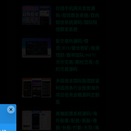
在线手机网关发信源
码/短信群发系统/双向
短信系统源码/国际短
信群发系统
新交易所源码/借
贷/IEO/锁仓挖矿/投资
理财/跟单团队/NFT/
币币交易/期权交易/合
约交易源码
多国语言国际版理财返
利适用各行业投资海外
项目投资金融源码定制
版
×
高端股票系统源码/海
TG:anons123x
外股票/配资/美股/港
股/台股/打新/大宗/海