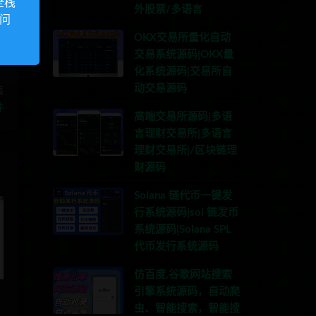
全栈
外股票/多语言
访问
OKX交易所量化自动
交易系统源码|OKX量
化系统源码|交易所自
动交易源码
篇
件
高端交易所源码|多语
言理财交易所|多语言
理财交易所|/区块链理
财源码
Solana 链代币一键发
行系统源码|sol 链发币
系统源码|Solana SPL
代币发行系统源码
仿百度,谷歌网站搜索
引擎系统源码，自动爬
虫、智能搜索，智能搜