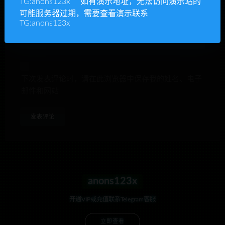
TG:anons123x 如有演示地址，无法访问演示站的
可能服务器过期，需要查看演示联系
网站
TG:anons123x
下次发表评论时，请在此浏览器中保存我的姓名、电子
邮件和网站
anons123x
开通VIP或充值联系Telegram客服
立即查看