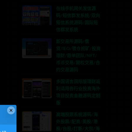
在线手机网关发信源
码/短信群发系统/双向
短信系统源码/国际短
信群发系统
新交易所源码/借
贷/IEO/锁仓挖矿/投资
理财/跟单团队/NFT/
币币交易/期权交易/合
约交易源码
多国语言国际版理财返
利适用各行业投资海外
项目投资金融源码定制
版
×
高端股票系统源码/海
外股票/配资/美股/港
股/台股/打新/大宗/海