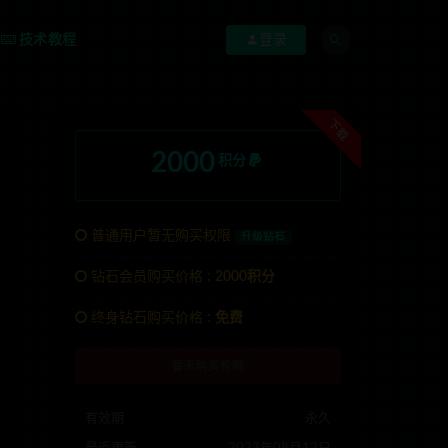
技术教程
登录
下载
2000
积分
普通用户暂无购买权限
升级钻石
钻石会员购买价格 :
2000积分
TG:anons123x
终身钻石购买价格 :
免费
暂无购买权限
有效期
永久