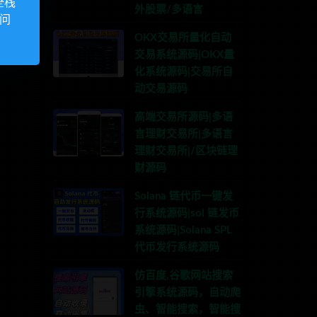
全栈
外股票/多语言
访问
OKX交易所量化自动
交易系统源码|OKX量
化系统源码|交易所自
动交易源码
高端交易所源码|多语
言理财交易所|多语言
理财交易所|/区块链理
财源码
Solana 链代币一键发
行系统源码|sol 链发币
系统源码|Solana SPL
代币发行系统源码
仿百度,谷歌网站搜索
引擎系统源码，自动爬
虫、智能搜索，智能搜