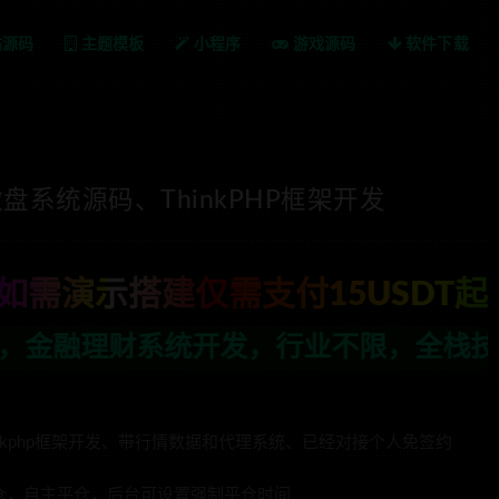
站源码
主题模板
小程序
游戏源码
软件下载
系统源码、ThinkPHP框架开发
如需演示搭建仅需支付15USDT起
行业不限，全栈技术开发，定制，二开联系
nkphp框架开发、带行情数据和代理系统、已经对接个人免签约
建仓，自主平仓，后台可设置强制平仓时间