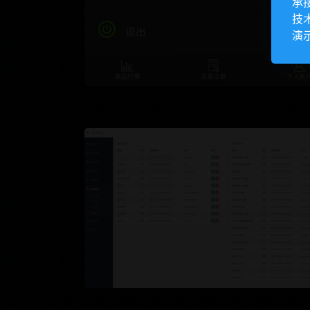
承
技
演