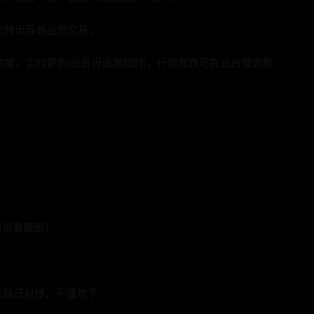
比特币等商品的交易，
数据，实时更新(后台可设置延时)，行情涨跌可在后台微调整
多详情请看截图！
家自己对接，不懂勿下