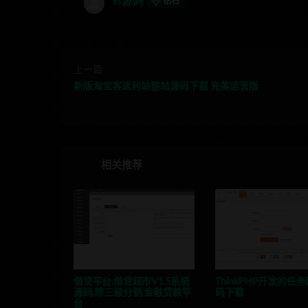
Ys源码
钻石
上一篇
新版淘宝客返利站整站源码下载 完美运营版
相关推荐
借贷平台,借贷超市V1.5系统
ThinkPHP开发的任
源码,带三级分销,金融贷款平
码下载
台