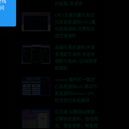
全栈
外股票/多语言
访问
OKX交易所量化自动
交易系统源码|OKX量
化系统源码|交易所自
动交易源码
高端交易所源码|多语
言理财交易所|多语言
理财交易所|/区块链理
财源码
Solana 链代币一键发
行系统源码|sol 链发币
系统源码|Solana SPL
代币发行系统源码
仿百度,谷歌网站搜索
引擎系统源码，自动爬
虫、智能搜索，智能搜