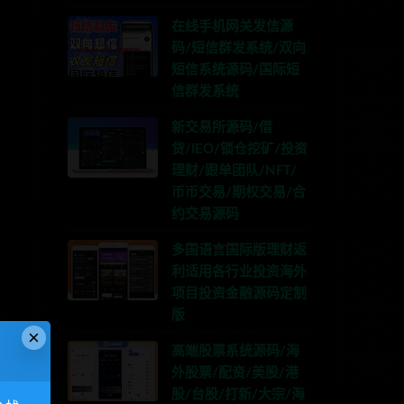
在线手机网关发信源
码/短信群发系统/双向
短信系统源码/国际短
信群发系统
新交易所源码/借
贷/IEO/锁仓挖矿/投资
理财/跟单团队/NFT/
币币交易/期权交易/合
约交易源码
多国语言国际版理财返
利适用各行业投资海外
项目投资金融源码定制
版
×
高端股票系统源码/海
外股票/配资/美股/港
股/台股/打新/大宗/海