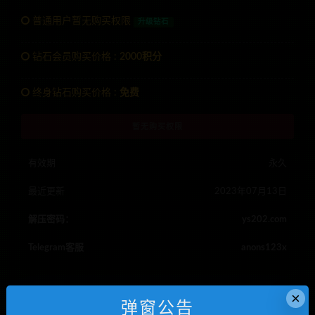
普通用户暂无购买权限
升级钻石
钻石会员购买价格 :
2000积分
终身钻石购买价格 :
免费
暂无购买权限
有效期
永久
最近更新
2023年07月13日
解压密码：
ys202.com
Telegram客服
anons123x
×
京唯淘拼抢单系统
抢单系统源码
抢单系统运营版源码
弹窗公告