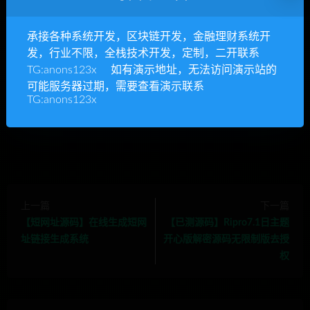
RIPRO主题是一个优秀的主题，极致后台体验，无插件，集成会
承接各种系统开发，区块链开发，金融理财系统开
员系统
发，行业不限，全栈技术开发，定制，二开联系
YS源码,整站源码下载,php网站源码,源码资源网,网站模板
»
已测
TG:anons123x 如有演示地址，无法访问演示站的
试【京唯淘拼抢单系统】全新二开UI界面更新运营版
可能服务器过期，需要查看演示联系
TG:anons123x
块链开发，金融理财系统开发，行业不限，全栈技术开发，
上一篇
下一篇
【短网址源码】在线生成短网
【已测源码】Ripro7.1日主题
址链接生成系统
开心版解密源码无限制版去授
权