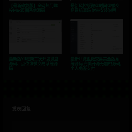
【最新修复版】全网热门趣
最新风控版微盘时间盘微交
投Max币圈系统源码
易系统源码 附带安装说明
最新版YII框架二次开发微盘
最新UI微盘微交易美金版系
源码、点位盘微交易系统源
统源码,完美开源无加密源码,
码
个人免签支付
发表回复