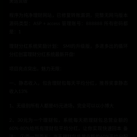
美运营版
程序为纯净理财网站，已修复转账漏洞，完整无网马版本
源码类型：ASP + access 管理账号：888888 所有密码都
是：1
理财分红系统奖励计划： SMI的升级版，多进多出的循环
分红创富理财分红系统最新开盘!
项目亮点突出，魅力无限：
一、静态收入，包含理财包每天平均分红，推荐奖拿静态
收入13%
1、无级别所有人都是45元进场，完全可以以小博大
2、30元为一个理财包，系统每天把理财包总营业额的
60%-80%给所有理财包平均分红，让你实现快速回本 备
注： ①周一到周五：当天理财包总营业额的60%平均分配