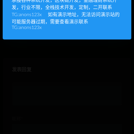
承接各种系统开发，区块链开发，金融理财系统开
发，行业不限，全栈技术开发，定制，二开联系
拆拆乐游戏金融理财投资分
2025国际投资理财系统/多语
TG:anons123x 如有演示地址，无法访问演示站的
红盘系统源码下载
言/适合各行业项目投资理
可能服务器过期，需要查看演示联系
财/基金理财/理财投资系统
TG:anons123x
源码
发表回复
昵称*