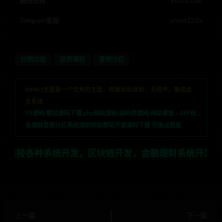
解压密码：
ys202.com
Telegram客服
anons123x
分销功能
投资理财
直销分红
RIPRO主题是一个优秀的主题，极致后台体验，无插件，集成会
员系统
YS源码,整站源码下载,php网站源码,源码资源网,网站模板
»
ASP创
业理财直销分红系统理财网站整站开源源码下载 完美运营版
统开发，区块链开发，金融理财系统开发，行业不限，全栈
上一篇
下一篇