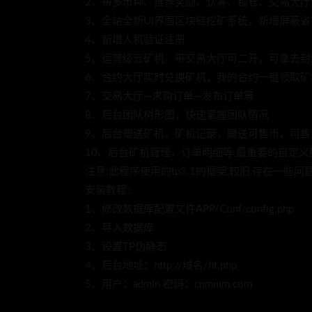
2、带多币种、推荐奖励、认筹、锁仓、交易大厅
3、全站全新UI界面区块链挖矿系统，新增屏蔽省
4、新增人机验证注册
5、运营级云矿机，带交易大厅可二开，可拿去封装
6、合约大厅实时兑换矿机，我的合约一键领取矿
7、交易大厅—求购订单—发布订单等
8、后台团队树形图，快速掌握团队情况
9、后台赠送矿机，矿机记录，赠送可售币，可售
10、后台矿机管理，订单明细等 最重要的自定
注意:此程序使用的tp3.1的框架,较旧,存在一些
安装教程：
1、修改数据库配置文件APP/Conf/config.php
2、导入数据库
3、设置TP伪静态
4、后台地址：http://域名/ht.php
5、用户：admin 密码：cnmmm.com