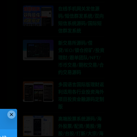
在线手机网关发信源
码/短信群发系统/双向
短信系统源码/国际短
信群发系统
新交易所源码/借
贷/IEO/锁仓挖矿/投资
理财/跟单团队/NFT/
币币交易/期权交易/合
约交易源码
多国语言国际版理财返
利适用各行业投资海外
项目投资金融源码定制
版
×
高端股票系统源码/海
外股票/配资/美股/港
股/台股/打新/大宗/海