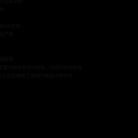
灯功能系统
市
app使用
机产量
余额等
义配置功能多到无法想象，可自行研究体验
问题,小白就被搞了,麻烦开放给大家研究