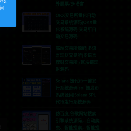
全栈
外股票/多语言
访问
OKX交易所量化自动
交易系统源码|OKX量
化系统源码|交易所自
动交易源码
高端交易所源码|多语
言理财交易所|多语言
理财交易所|/区块链理
财源码
:anons123x
Solana 链代币一键发
行系统源码|sol 链发币
系统源码|Solana SPL
代币发行系统源码
仿百度,谷歌网站搜索
引擎系统源码，自动爬
篇
虫、智能搜索，智能搜