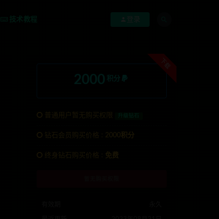
技术教程
登录
下载
2000
积分
普通用户暂无购买权限
升级钻石
钻石会员购买价格 :
2000积分
:anons123x
终身钻石购买价格 :
免费
暂无购买权限
有效期
永久