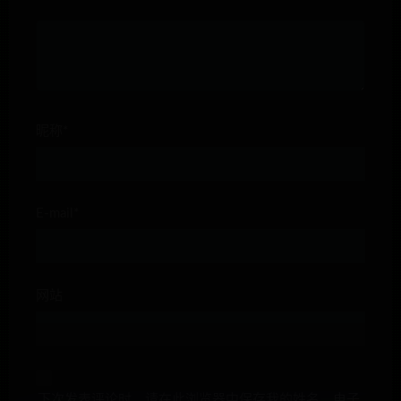
昵称*
E-mail*
网站
下次发表评论时，请在此浏览器中保存我的姓名、电子