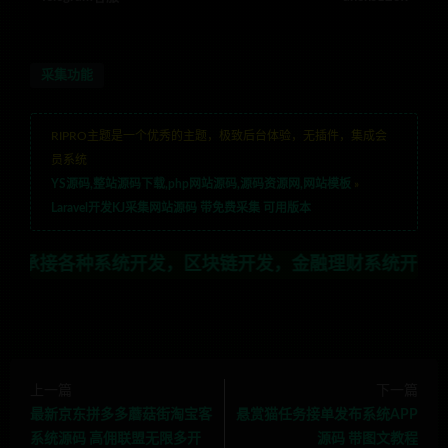
采集功能
RIPRO主题是一个优秀的主题，极致后台体验，无插件，集成会
员系统
YS源码,整站源码下载,php网站源码,源码资源网,网站模板
»
Laravel开发KJ采集网站源码 带免费采集 可用版本
种系统开发，区块链开发，金融理财系统开发，行业不限，全
上一篇
下一篇
最新京东拼多多蘑菇街淘宝客
悬赏猫任务接单发布系统APP
系统源码 高佣联盟无限多开
源码 带图文教程