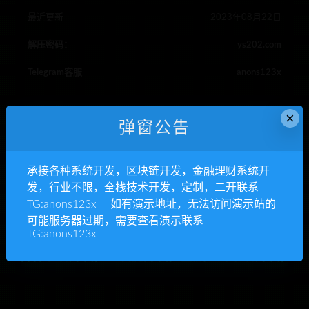
最近更新
2023年08月22日
解压密码：
ys202.com
Telegram客服
anons123x
×
弹窗公告
区块养鼠
区块链
RIPRO主题是一个优秀的主题，极致后台体验，无插件，集成会
承接各种系统开发，区块链开发，金融理财系统开
员系统
发，行业不限，全栈技术开发，定制，二开联系
YS源码,整站源码下载,php网站源码,源码资源网,网站模板
»
区块
TG:anons123x 如有演示地址，无法访问演示站的
养鼠非你莫鼠区块宠物养殖源码下载
可能服务器过期，需要查看演示联系
TG:anons123x
发，区块链开发，金融理财系统开发，行业不限，全栈技术开