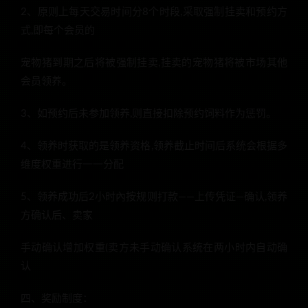
2、原则上每天交易时间分8个时段,采取强制挂卖和预约方
式,即每个会员的
宠物猪到期之后将被强制挂卖,挂卖的宠物猪将被市场其他
会员领养。
3、如预约后未参加领养,则直接扣除预约饲料作为惩罚。
4、领养时获取的是领养资格,领养截止时间后系统会根据多
维度权重进行一一分配
5、领养成功后2小时內按规则打款——上传凭证—确认,领养
方确认后、卖家
手动确认增加权重(卖方未手动确认系统在两小时内自动确
认
四、奖励制度：