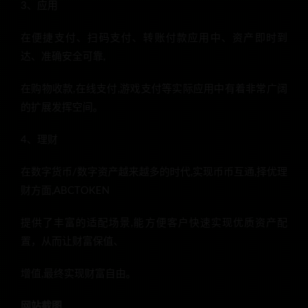
3、应用
在便捷支付、扫码支付、转账付款应用中、资产即时到
达、准确安全可靠,
在购物收款,在线支付,游戏支付等实际应用中有着非常广阔
的扩展发挥空间。
4、理财
在数字货币/数字资产越来越多的时代,实现币币互通,择优理
财方面,ABCTOKEN
提供了丰富的适配场景,能方便客户快速实现优质资产配
置，从而让财富保值、
增值,最终实现财富自由。
网站截图