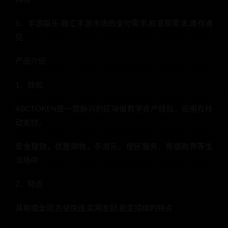
5、手游娱乐:融汇手游市场的支付需求,和变现需求,通存通
兑
产品介绍
1、钱包
ABCTOKEN是一款新兴的区块值数字资产线包，应用在移
动支付，
安金理财，优惠购物，手游乐，便民服务，亮值购界等生
活场中
2、特点
具有或全同,方使快连,实用友好,稳定措续的特点