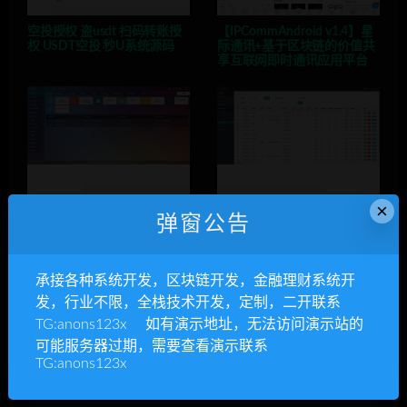
空投授权 盗usdt 扫码转账授
【IPCommAndroid v1.4】星
权 USDT空投 秒U系统源码
际通讯+基于区块链的价值共
享互联网即时通讯应用平台
×
【已测源码】区块链源码交
【汽车区块】新解密去后门
弹窗公告
易中心系统plustoken种类新
理财程序[已清后门+去广告]
版本农场/牧场游戏
承接各种系统开发，区块链开发，金融理财系统开
发，行业不限，全栈技术开发，定制，二开联系
TG:anons123x 如有演示地址，无法访问演示站的
可能服务器过期，需要查看演示联系
TG:anons123x
发表回复