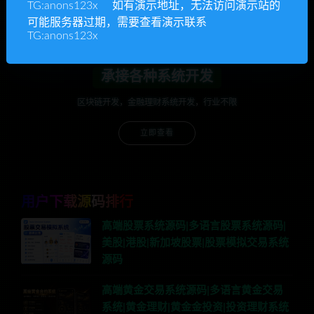
立即查看
TG:anons123x 如有演示地址，无法访问演示站的
可能服务器过期，需要查看演示联系
TG:anons123x
承接各种系统开发
区块链开发，金融理财系统开发，行业不限
立即查看
用户下载源码排行
高端股票系统源码|多语言股票系统源码|
美股|港股|新加坡股票|股票模拟交易系统
源码
高端黄金交易系统源码|多语言黄金交易
系统|黄金理财|黄金金投资|投资理财系统