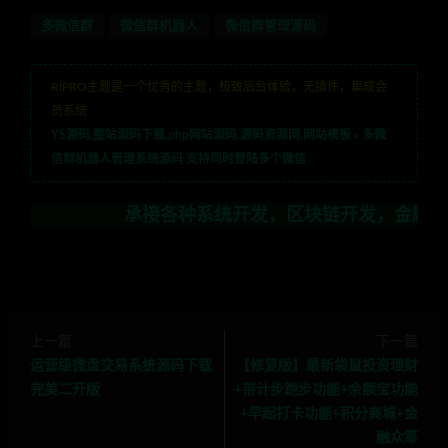
多微信群
微信群机器人
微信群管理源码
RIPRO主题是一个优秀的主题，极致后台体验，无插件，集成会
员系统
YS源码,整站源码下载,php网站源码,源码资源网,网站模板
»
多微
信群机器人管理系统源码 支持同时登陆多个微信
承接各种系统开发，区块链开发，金融理财系统开发
上一篇
下一篇
运营级微盘交易系统源码下载
【修复版】最新袋鼠投资理财
完美二开版
+带计步跑步功能+余额宝功能
+早起打卡功能+积分商城+金
融众筹