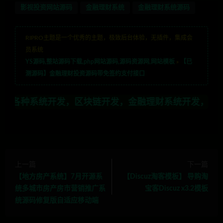
影视投资网站源码
金融理财系统
金融理财系统源码
RIPRO主题是一个优秀的主题，极致后台体验，无插件，集成会
员系统
YS源码,整站源码下载,php网站源码,源码资源网,网站模板
»
【已
测源码】金融理财投资源码带免签约支付接口
开发，区块链开发，金融理财系统开发，行业不限，全栈技
上一篇
下一篇
【地方房产系统】7月开源系
【Discuz淘客模板】 导购淘
统多城市房产房市营销推广系
宝客Discuz x3.2模板
统源码修复版自适应移动端