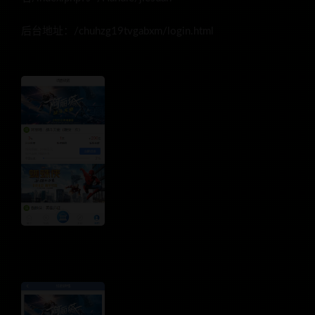
后台地址：/chuhzg19tvgabxm/login.html