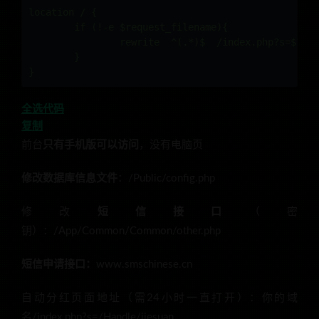
location / {

	if (!-e $request_filename){

		rewrite  ^(.*)$  /index.php?s=$1  last;   break;

	}

全选代码
复制
前台
只有手机版可以访问
，没有电脑页
修改数据库信息文件
：/Public/config.php
修改
短信接口
（密
钥）：/App/Common/Common/other.php
短信申请接口：
www.smschinese.cn
自动分红页面地址（需24小时一直打开）：你的域
名/index.php?s=/Handle/jiesuan