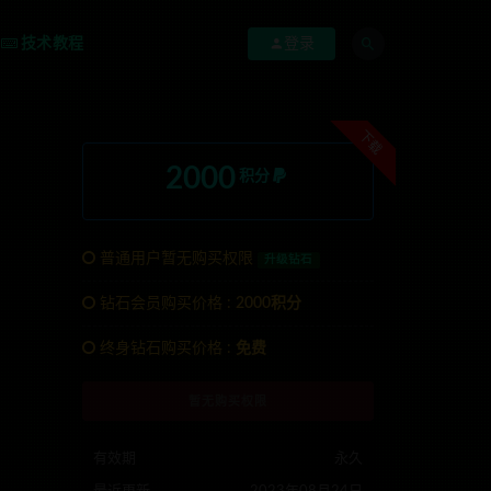
技术教程
登录
下载
2000
积分
普通用户暂无购买权限
升级钻石
钻石会员购买价格 :
2000积分
联系TG:anons123x
终身钻石购买价格 :
免费
暂无购买权限
有效期
永久