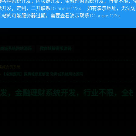
接各种系统开发，区块链开发，金融理财系统开发，行业不限，
术开发，定制，二开联系TG:anons123x 如有演示地址，无法
示站的可能服务器过期，需要查看演示联系TG:anons123x
商城系统网站源码
微商城解密版源码
集成会员系统
»
【亲测源码】微商城修复解密 微商城系统网站源码
发，行业不限，全栈技术开发，定制，二开