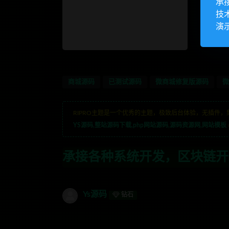
承
技
演
商城源码
已测试源码
微商城修复版源码
微
RIPRO主题是一个优秀的主题，极致后台体验，无插件，
YS源码,整站源码下载,php网站源码,源码资源网,网站模板
种系统开发，区块链开发，金融理财系统开
Ys源码
钻石