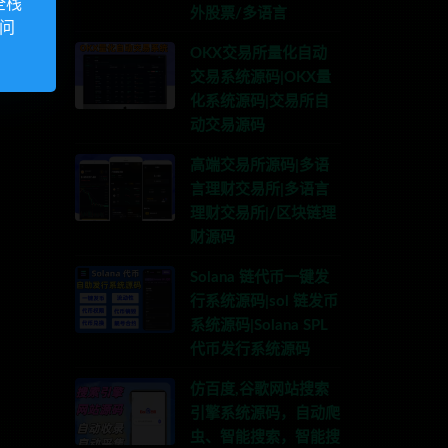
全栈
外股票/多语言
访问
OKX交易所量化自动
交易系统源码|OKX量
化系统源码|交易所自
动交易源码
高端交易所源码|多语
言理财交易所|多语言
理财交易所|/区块链理
财源码
Solana 链代币一键发
行系统源码|sol 链发币
联系TG:anons123x
系统源码|Solana SPL
代币发行系统源码
仿百度,谷歌网站搜索
引擎系统源码，自动爬
虫、智能搜索，智能搜