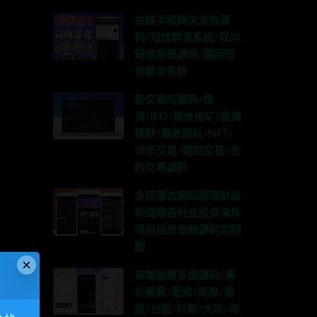
在线手机网关发信源
码/短信群发系统/双向
短信系统源码/国际短
信群发系统
新交易所源码/借
贷/IEO/锁仓挖矿/投资
理财/跟单团队/NFT/
币币交易/期权交易/合
约交易源码
多国语言国际版理财返
利适用各行业投资海外
项目投资金融源码定制
版
×
高端股票系统源码/海
外股票/配资/美股/港
股/台股/打新/大宗/海