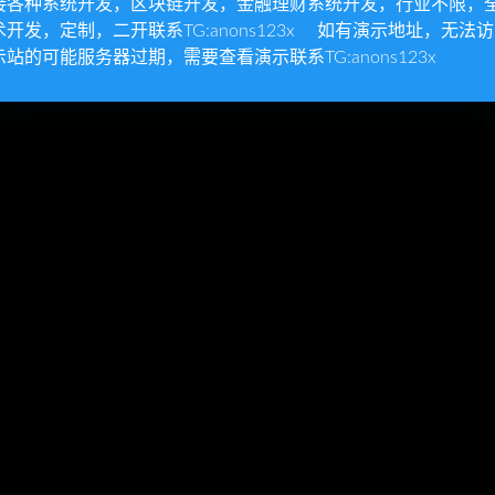
接各种系统开发，区块链开发，金融理财系统开发，行业不限，
术开发，定制，二开联系TG:anons123x 如有演示地址，无法
示站的可能服务器过期，需要查看演示联系TG:anons123x