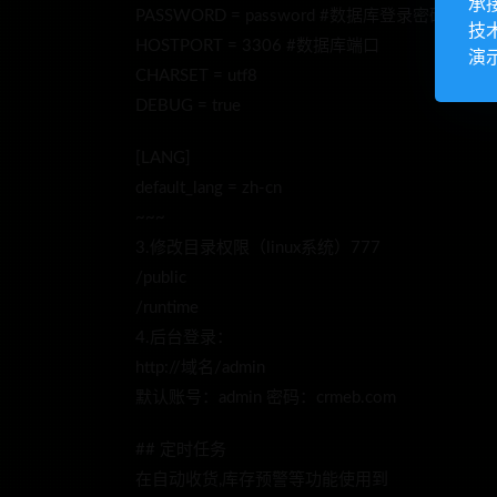
承
PASSWORD = password #数据库登录密码
技
HOSTPORT = 3306 #数据库端口
演
CHARSET = utf8
DEBUG = true
[LANG]
default_lang = zh-cn
~~~
3.修改目录权限（linux系统）777
/public
/runtime
4.后台登录：
http://域名/admin
默认账号：admin 密码：crmeb.com
## 定时任务
在自动收货,库存预警等功能使用到