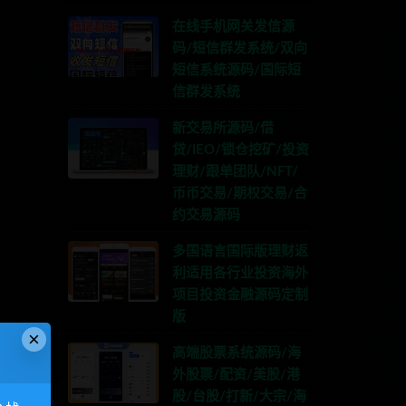
在线手机网关发信源
码/短信群发系统/双向
短信系统源码/国际短
信群发系统
新交易所源码/借
贷/IEO/锁仓挖矿/投资
理财/跟单团队/NFT/
币币交易/期权交易/合
约交易源码
多国语言国际版理财返
利适用各行业投资海外
项目投资金融源码定制
版
×
高端股票系统源码/海
外股票/配资/美股/港
股/台股/打新/大宗/海