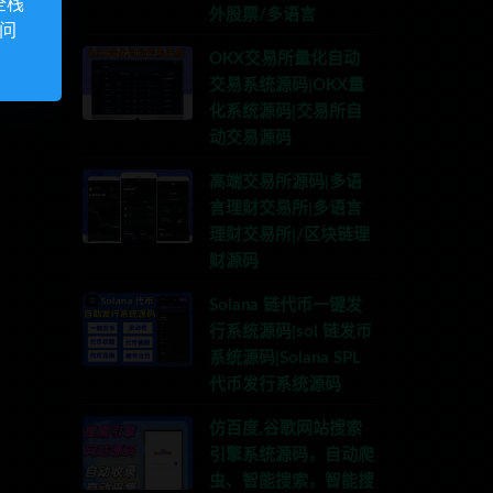
全栈
外股票/多语言
访问
OKX交易所量化自动
交易系统源码|OKX量
化系统源码|交易所自
动交易源码
高端交易所源码|多语
言理财交易所|多语言
理财交易所|/区块链理
财源码
Solana 链代币一键发
行系统源码|sol 链发币
系统源码|Solana SPL
代币发行系统源码
仿百度,谷歌网站搜索
引擎系统源码，自动爬
虫、智能搜索，智能搜