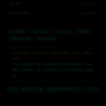
解压密码：
ys202.com
Telegram客服
anons123x
区块链源码
完美K线接口
已测试源码
币圈源码
币圈源码学习版
金融理财源码
RIPRO主题是一个优秀的主题，极致后台体验，无插件，集成会
员系统
YS源码,整站源码下载,php网站源码,源码资源网,网站模板
»
已测
源码【币圈源码学习版】完美K线接口全部正常全新首发区块链源
码
链开发，金融理财系统开发，行业不限，全栈技术开发，定制