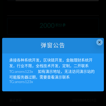
2000
积分
×
普通用户暂无购买权限
升级钻石
弹窗公告
钻石会员购买价格 :
2000积分
承接各种系统开发，区块链开发，金融理财系统开
发，行业不限，全栈技术开发，定制，二开联系
终身钻石购买价格 :
免费
TG:anons123x 如有演示地址，无法访问演示站的
可能服务器过期，需要查看演示联系
暂无购买权限
TG:anons123x
有效期
永久
最近更新
2023年08月24日