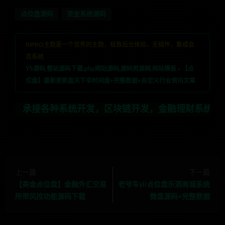
点位盘源码
资金系统源码
RIPRO主题是一个优秀的主题，极致后台体验，无插件，集成会
员系统
YS源码,整站源码下载,php网站源码,源码资源网,网站模板
»
【点
位盘】最新更新盈天下非时间盘+完整数据+自定义行业资讯文章
各种系统开发，区块链开发，金融理财系统开发，行业不限，
上一篇
下一篇
【美金点位盘】金融外汇交易
老爷车yii点位盘乐酒商城系统
所带风控功能源码下载
微盘源码+完整数据