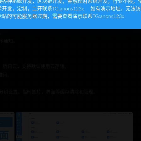
接各种系统开发，区块链开发，金融理财系统开发，行业不限，
修改。
术开发，定制，二开联系TG:anons123x 如有演示地址，无法
款设置，运费设置，购买设置。
示站的可能服务器过期，需要查看演示联系TG:anons123x
，支持按照区域进行邮费设置。
。
序通知。
云，腾讯云，支持默认使用云存储。
维码。
，分销设置，临时图片，界面等缓存清除和管理。