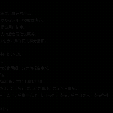
成页显示推荐的产品。
，以及提示用户领取优惠券。
，提高用户粘度。
，支持后台发放优惠券。
用优惠券，允许使用积分抵扣。
许使用积分抵扣。
用。
查询分销明细，分销海报自定义。
顿。
按成本供货，支持手机端申请。
单统计，会员统计,显示待办事项，显示今日情况。
订单，砍价订单集中管理，便于操作，支持订单导出导入，支持各种
退回。