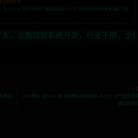
集成会员系统
»
【oemshop 完全OEM的开源商城系统 v3.0.1】拼团砍价秒杀等营销功能+不限
，行业不限，全栈技术开发，定制，二开联
下一
值共享互
ASP源码【Shop7z网上购物系统旗舰版 v5.6.5】大气超美观
城系统源