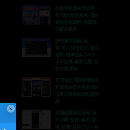
在线手机网关发信源
码/短信群发系统/双向
短信系统源码/国际短
信群发系统
新交易所源码/借
贷/IEO/锁仓挖矿/投资
理财/跟单团队/NFT/
币币交易/期权交易/合
约交易源码
多国语言国际版理财返
利适用各行业投资海外
项目投资金融源码定制
版
×
高端股票系统源码/海
外股票/配资/美股/港
股/台股/打新/大宗/海