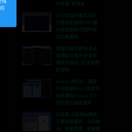
全栈
外股票/多语言
访问
OKX交易所量化自动
交易系统源码|OKX量
化系统源码|交易所自
动交易源码
高端交易所源码|多语
言理财交易所|多语言
理财交易所|/区块链理
财源码
Solana 链代币一键发
行系统源码|sol 链发币
系统源码|Solana SPL
代币发行系统源码
仿百度,谷歌网站搜索
引擎系统源码，自动爬
虫、智能搜索，智能搜