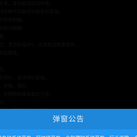
黑名单，支持会员在线申请。
支持多种不同条件升级会员等级。
显示财务明细。
显示积分明细。
置。
性，支持商品API，支持商品批量操作。
持商品排序。
签。
图文评价，支持评价星级。
活，方便，强大。
修，支持两种菜单显示方式。
修。
刻生效，不需重复上传代码。
弹窗公告
设置，无缝打通公众号与小程序。
跳转小程序绑定。