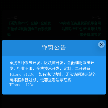
上一篇
下一篇
【溪淘购V12】全新UI全新发
58商铺 任务悬赏系统平台网
布抢单返利赚佣金平台系统源
站源码 带红包,新UI,带试用
码
+带分销,淘宝客
×
弹窗公告
承接各种系统开发，区块链开发，金融理财系统开
发，行业不限，全栈技术开发，定制，二开联系
发表回复
TG:anons123x 如有演示地址，无法访问演示站的
可能服务器过期，需要查看演示联系
TG:anons123x