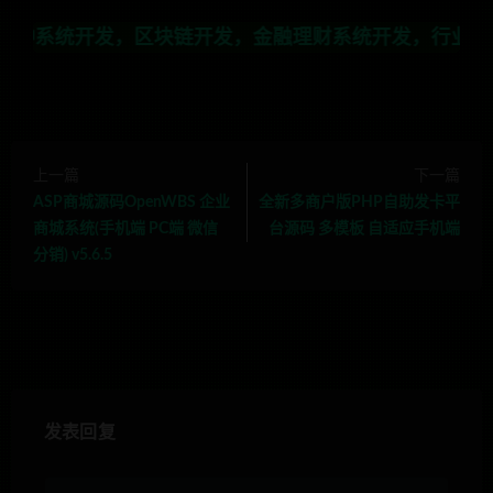
，区块链开发，金融理财系统开发，行业不限，全栈技术开
上一篇
下一篇
ASP商城源码OpenWBS 企业
全新多商户版PHP自助发卡平
商城系统(手机端 PC端 微信
台源码 多模板 自适应手机端
分销) v5.6.5
发表回复