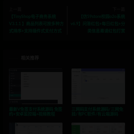
上一篇
下一篇
【TinyShop电子商务系统
【仿59store校园o2o系统
V3.1.1 】商品列表可按多种方
v6.9】问答红包+每日红包+分
式排序+支持插件式支付方式
类信息邀请红包打赏
相关推荐
最新V免签支付系统源码 免签
三网码支付系统源码/三网免
约+安卓监控端+视频教程
挂/有PC软件/有云端源码