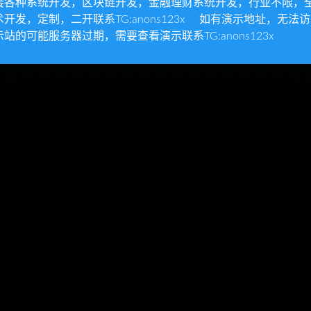
接各种系统开发，区块链开发，金融理财系统开发，行业不限，
术开发，定制，二开联系TG:anons123x 如有演示地址，无法
示站的可能服务器过期，需要查看演示联系TG:anons123x