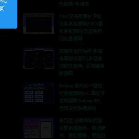
全栈
外股票/多语言
访问
OKX交易所量化自动
交易系统源码|OKX量
化系统源码|交易所自
动交易源码
高端交易所源码|多语
言理财交易所|多语言
理财交易所|/区块链理
财源码
Solana 链代币一键发
行系统源码|sol 链发币
系统源码|Solana SPL
代币发行系统源码
仿百度,谷歌网站搜索
引擎系统源码，自动爬
虫、智能搜索，智能搜