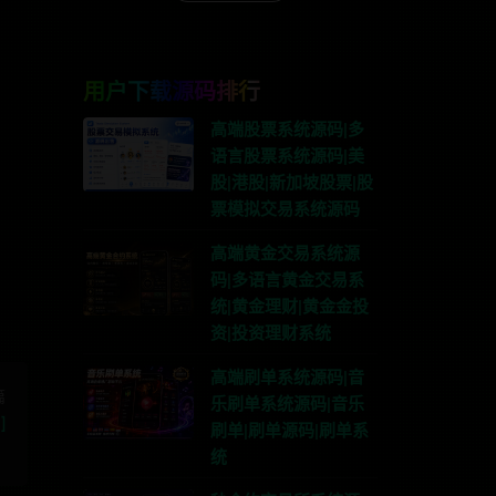
用户下载源码排行
高端股票系统源码|多
语言股票系统源码|美
股|港股|新加坡股票|股
系TG:anons123x
票模拟交易系统源码
高端黄金交易系统源
码|多语言黄金交易系
统|黄金理财|黄金金投
资|投资理财系统
高端刷单系统源码|音
篇
乐刷单系统源码|音乐
]
刷单|刷单源码|刷单系
统