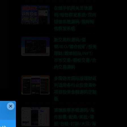
在线手机网关发信源
码/短信群发系统/双向
短信系统源码/国际短
信群发系统
新交易所源码/借
贷/IEO/锁仓挖矿/投资
理财/跟单团队/NFT/
币币交易/期权交易/合
约交易源码
多国语言国际版理财返
利适用各行业投资海外
项目投资金融源码定制
版
×
高端股票系统源码/海
外股票/配资/美股/港
股/台股/打新/大宗/海