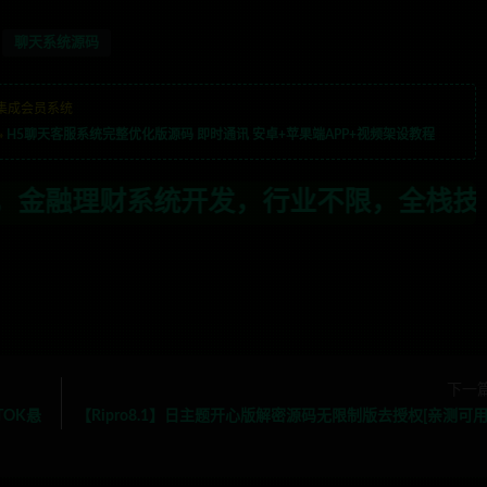
聊天系统源码
集成会员系统
»
H5聊天客服系统完整优化版源码 即时通讯 安卓+苹果端APP+视频架设教程
发，行业不限，全栈技术开发，定制，二开联
下一
TOK悬
【Ripro8.1】日主题开心版解密源码无限制版去授权[亲测可用