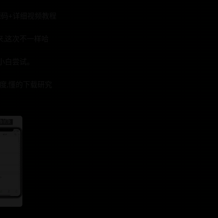
源码+详细视频教程
来,这次不一样哈
小白尝试。
度,懂的下载研究