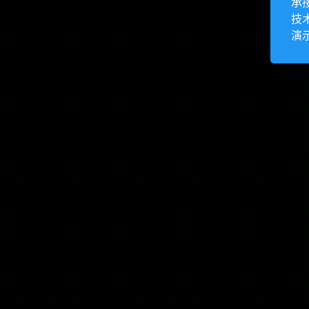
承
技
演