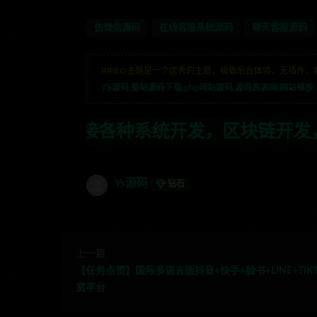
仿微信源码
在线客服系统源码
聊天客服源码
RIPRO主题是一个优秀的主题，极致后台体验，无插件，
YS源码,整站源码下载,php网站源码,源码资源网,网站模板
种系统开发，区块链开发，金融理财系统开
Ys源码
钻石
上一篇
【任务点赞】国际多语言版抖音+快手+脸书+LINE+TIK
赏平台