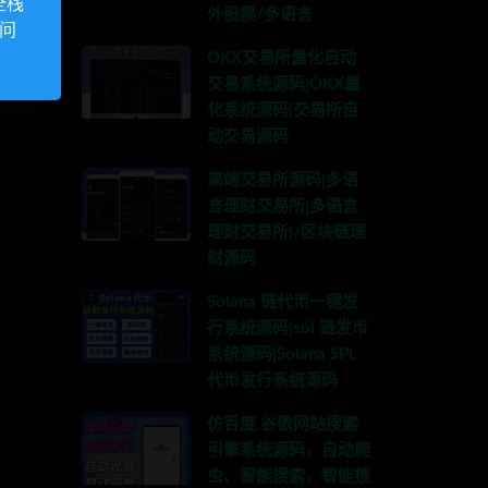
全栈
外股票/多语言
访问
OKX交易所量化自动
交易系统源码|OKX量
化系统源码|交易所自
动交易源码
高端交易所源码|多语
言理财交易所|多语言
理财交易所|/区块链理
财源码
Solana 链代币一键发
行系统源码|sol 链发币
系统源码|Solana SPL
代币发行系统源码
仿百度,谷歌网站搜索
引擎系统源码，自动爬
虫、智能搜索，智能搜