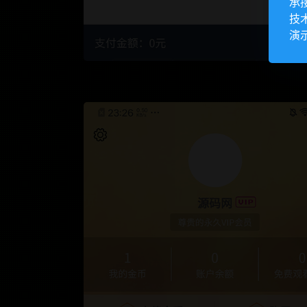
承
技
演