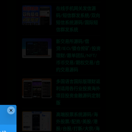
在线手机网关发信源
码/短信群发系统/双向
短信系统源码/国际短
信群发系统
新交易所源码/借
贷/IEO/锁仓挖矿/投资
理财/跟单团队/NFT/
币币交易/期权交易/合
约交易源码
多国语言国际版理财返
利适用各行业投资海外
项目投资金融源码定制
版
×
高端股票系统源码/海
外股票/配资/美股/港
股/台股/打新/大宗/海