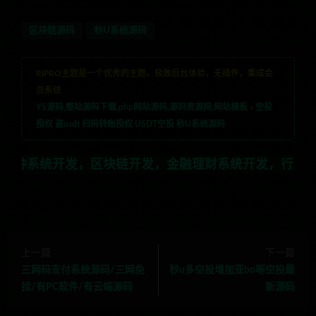
区块链源码
秒U系统源码
RIPRO主题是一个优秀的主题，极致后台体验，无插件，集成会
员系统
YS源码,整站源码下载,php网站源码,源码资源网,网站模板
»
空投
授权 盗usdt 扫码转账授权 USDT空投 秒U系统源码
发，区块链开发，金融理财系统开发，行业不限，全栈技术开
上一篇
下一篇
三网码支付系统源码/三网免
秒u多空投增加亚bo等空投最
挂/有PC软件/有云端源码
新源码