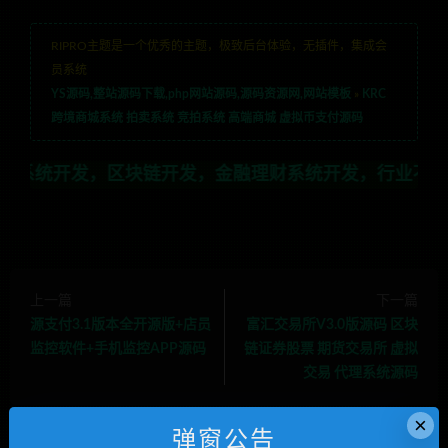
RIPRO主题是一个优秀的主题，极致后台体验，无插件，集成会
员系统
YS源码,整站源码下载,php网站源码,源码资源网,网站模板
»
KRC
跨境商城系统 拍卖系统 竞拍系统 高端商城 虚拟币支付源码
区块链开发，金融理财系统开发，行业不限，全栈技术开发，
上一篇
下一篇
源支付3.1版本全开源版+店员
富汇交易所V3.0版源码 区块
监控软件+手机监控APP源码
链证券股票 期货交易所 虚拟
交易 代理系统源码
×
弹窗公告