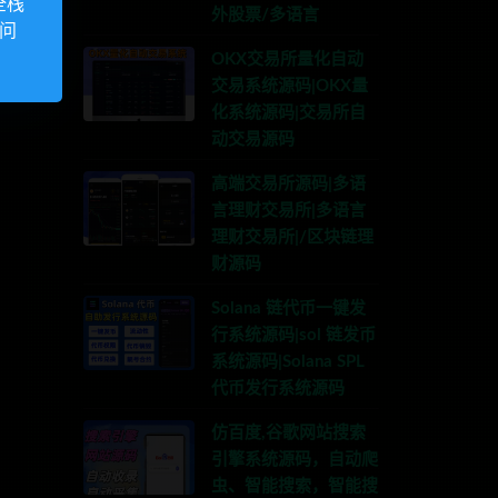
全栈
外股票/多语言
访问
OKX交易所量化自动
交易系统源码|OKX量
化系统源码|交易所自
动交易源码
高端交易所源码|多语
言理财交易所|多语言
理财交易所|/区块链理
财源码
Solana 链代币一键发
行系统源码|sol 链发币
系统源码|Solana SPL
代币发行系统源码
仿百度,谷歌网站搜索
引擎系统源码，自动爬
虫、智能搜索，智能搜