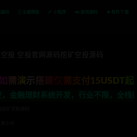
站源码
主题模板
小程序
游戏源码
软件下载
块链空投 空投官网源码挖矿空投源码
如需演示搭建仅需支付15USDT起
限，全栈技术开发，定制，二开联系TG:a
源码挖矿空投源码
生多少币