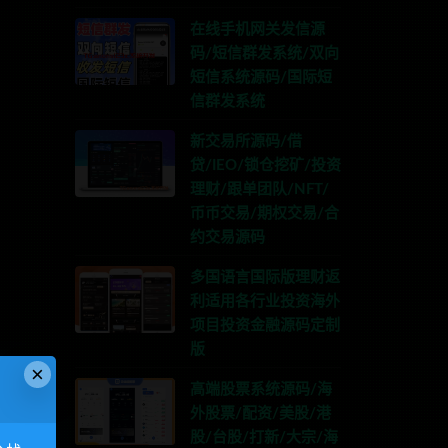
在线手机网关发信源
码/短信群发系统/双向
短信系统源码/国际短
信群发系统
新交易所源码/借
贷/IEO/锁仓挖矿/投资
理财/跟单团队/NFT/
币币交易/期权交易/合
约交易源码
多国语言国际版理财返
利适用各行业投资海外
项目投资金融源码定制
版
×
高端股票系统源码/海
外股票/配资/美股/港
股/台股/打新/大宗/海