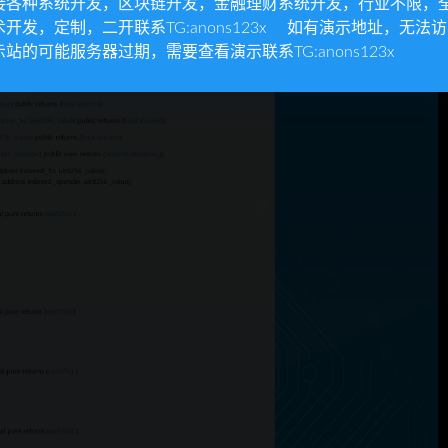
接各种系统开发，区块链开发，金融理财系统开发，行业不限，
术开发，定制，二开联系TG:anons123x 如有演示地址，无法
示站的可能服务器过期，需要查看演示联系TG:anons123x