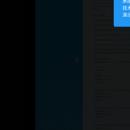
承
技
演