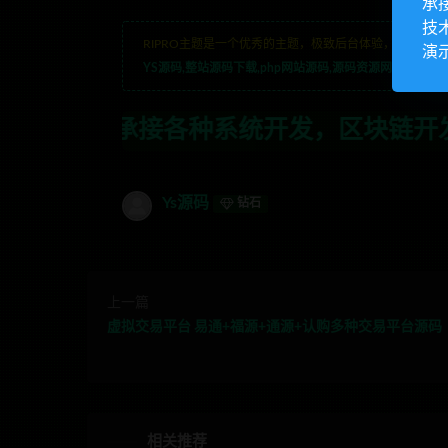
承
技
RIPRO主题是一个优秀的主题，极致后台体验，无插件，
演
YS源码,整站源码下载,php网站源码,源码资源网,网站模板
系统开发，区块链开发，金融理财系统开发
Ys源码
钻石
上一篇
虚拟交易平台 易通+福源+通源+认购多种交易平台源码
相关推荐