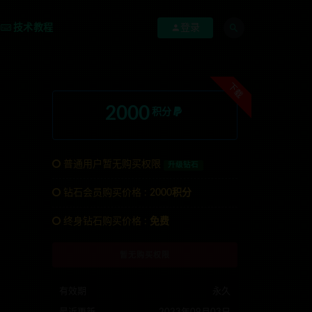
技术教程
登录
下载
2000
积分
普通用户暂无购买权限
升级钻石
钻石会员购买价格 :
2000积分
系TG:anons123x
终身钻石购买价格 :
免费
暂无购买权限
有效期
永久