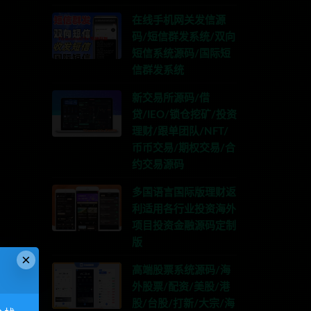
在线手机网关发信源
码/短信群发系统/双向
短信系统源码/国际短
信群发系统
新交易所源码/借
贷/IEO/锁仓挖矿/投资
理财/跟单团队/NFT/
币币交易/期权交易/合
约交易源码
多国语言国际版理财返
利适用各行业投资海外
项目投资金融源码定制
版
×
高端股票系统源码/海
外股票/配资/美股/港
股/台股/打新/大宗/海