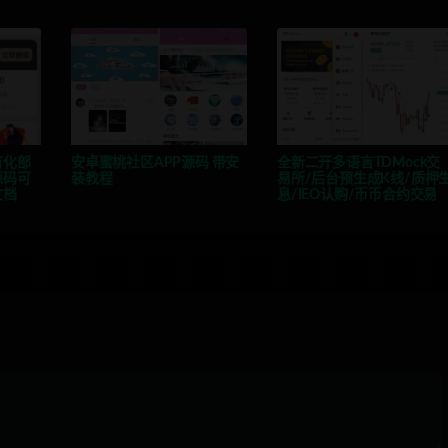
有化部
安卓蜜桃社区APP源码 带安
全新二开多语言TDMock交
源码可
装教程
易所/后台预生成K线/质押
文档
息/IEO认购/币币合约交易