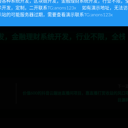
接各种系统开发，区块链开发，金融理财系统开发，行业不限，
术开发，定制，二开联系TG:anons123x 如有演示地址，无法
集成会员系统
示站的可能服务器过期，需要查看演示联系TG:anons123x
»
2022全新【趣盒】iapp源码带后台非常好看
，行业不限，全栈技术开发，定制，二开联
下一
价值600的抖音云蹦迪直播间项目，靠直播打赏收益的风口
目源