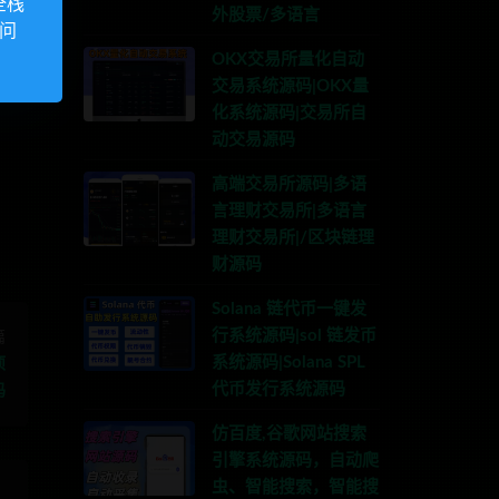
全栈
外股票/多语言
访问
OKX交易所量化自动
交易系统源码|OKX量
化系统源码|交易所自
系TG:anons123x
动交易源码
高端交易所源码|多语
言理财交易所|多语言
理财交易所|/区块链理
财源码
Solana 链代币一键发
行系统源码|sol 链发币
篇
系统源码|Solana SPL
项
代币发行系统源码
码
仿百度,谷歌网站搜索
引擎系统源码，自动爬
虫、智能搜索，智能搜