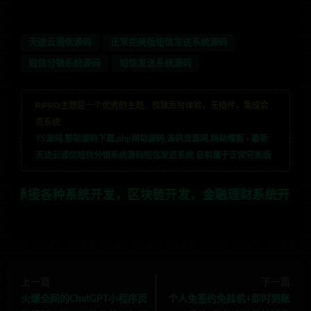
天迹云通信源码
正常完美版短信发送系统源码
短信分销系统源码
短信发送系统源码
RIPRO主题是一个优秀的主题，极致后台体验，无插件，集成会
员系统
YS源码,整站源码下载,php网站源码,源码资源网,网站模板
»
最新
天迹云通信短信分销系统源码短信发送系统 目前属于正常完美版
种系统开发，区块链开发，金融理财系统开发，行业不限，全
上一篇
下一篇
火爆全网的ChatGPT小程序页
个人免签约免挂机+即时到账