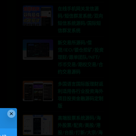
在线手机网关发信源
码/短信群发系统/双向
短信系统源码/国际短
信群发系统
新交易所源码/借
贷/IEO/锁仓挖矿/投资
理财/跟单团队/NFT/
币币交易/期权交易/合
约交易源码
多国语言国际版理财返
利适用各行业投资海外
项目投资金融源码定制
版
×
高端股票系统源码/海
外股票/配资/美股/港
股/台股/打新/大宗/海