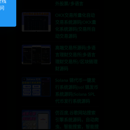
全栈
外股票/多语言
访问
OKX交易所量化自动
交易系统源码|OKX量
化系统源码|交易所自
动交易源码
高端交易所源码|多语
言理财交易所|多语言
理财交易所|/区块链理
财源码
Solana 链代币一键发
行系统源码|sol 链发币
系统源码|Solana SPL
代币发行系统源码
仿百度,谷歌网站搜索
引擎系统源码，自动爬
虫、智能搜索，智能搜