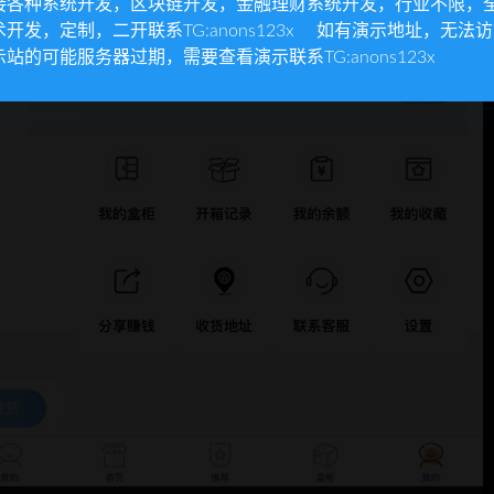
接各种系统开发，区块链开发，金融理财系统开发，行业不限，
术开发，定制，二开联系TG:anons123x 如有演示地址，无法
示站的可能服务器过期，需要查看演示联系TG:anons123x