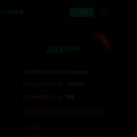
技术教程
登录
下载
2000
积分
普通用户暂无购买权限
升级钻石
钻石会员购买价格 :
2000积分
:anons123x
终身钻石购买价格 :
免费
暂无购买权限
有效期
永久