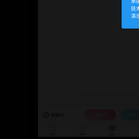
承
技
演