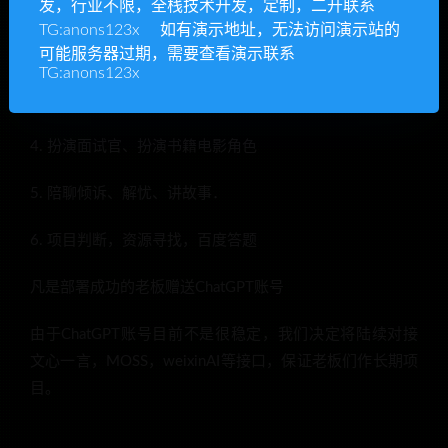
1. 知乎百度答题、做作业题目
发，行业不限，全栈技术开发，定制，二开联系
TG:anons123x 如有演示地址，无法访问演示站的
2. 写代码、写文案、写论文，写小说
可能服务器过期，需要查看演示联系
TG:anons123x
3. 文案润色、翻译、写诗作词
4. 扮演面试官、扮演书籍电影角色
5. 陪聊倾诉、解忧、讲故事．
6. 项目判断，资源寻找，百度答题
凡是部署成功的老板赠送ChatGPT账号
由于ChatGPT账号目前不是很稳定，我们决定将陆续对接
文心一言，MOSS，weixinAI等接口，保证老板们作长期项
目。