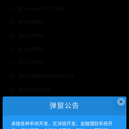
13、接入oepnai GPT3.5接口
14、新增分销模式
15、增加任务中心
16、显示头像昵称
17、优化小程序UI
18、增加分销商自动通过审核开关
19、增加IOS支付开关
×
20、增加创作模式
弹窗公告
ChatGPT为你服务:
承接各种系统开发，区块链开发，金融理财系统开