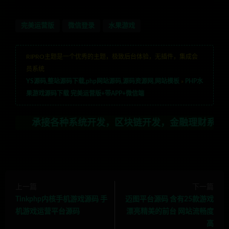
完美运营版
微信登录
水果游戏
RIPRO主题是一个优秀的主题，极致后台体验，无插件，集成会
员系统
YS源码,整站源码下载,php网站源码,源码资源网,网站模板
»
PHP水
果游戏源码下载 完美运营版+带APP+微信端
承接各种系统开发，区块链开发，金融理财系统开发，行业不
上一篇
下一篇
Tinkphp内核手机游戏源码 手
迈图平台源码 含有25款游戏
机游戏运营平台源码
漂亮精美的前台 网站流畅度
高