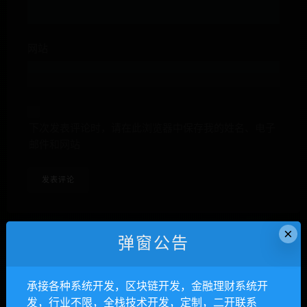
网站
下次发表评论时，请在此浏览器中保存我的姓名、电子
邮件和网站
×
弹窗公告
anons123x
承接各种系统开发，区块链开发，金融理财系统开
开通VIP或充值联系Telegram客服
发，行业不限，全栈技术开发，定制，二开联系