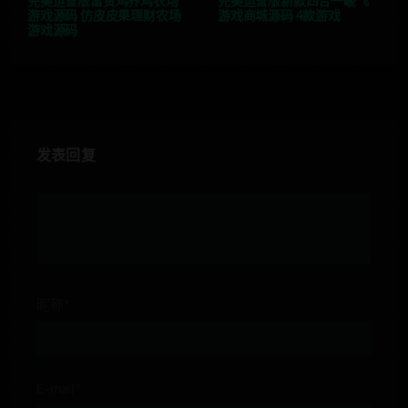
完美运营版富贵鸡养鸡农场
完美运营版新款四合一峻飞
游戏源码 仿皮皮果理财农场
游戏商城源码 4款游戏
游戏源码
发表回复
昵称*
E-mail*