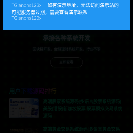
TG:anons123x 如有演示地址，无法访问演示站的
立即查看
可能服务器过期，需要查看演示联系
TG:anons123x
承接各种系统开发
区块链开发，金融理财系统开发，行业不限
立即查看
用户下载源码排行
高端股票系统源码|多语言股票系统源码|
美股|港股|新加坡股票|股票模拟交易系统
源码
高端黄金交易系统源码|多语言黄金交易