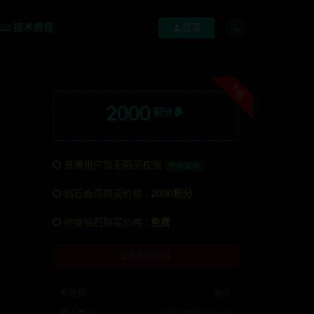
技术教程
登录
下载
2000
积分
普通用户暂无购买权限
升级钻石
钻石会员购买价格 :
2000积分
联系TG:anons123x
终身钻石购买价格 :
免费
暂无购买权限
有效期
永久