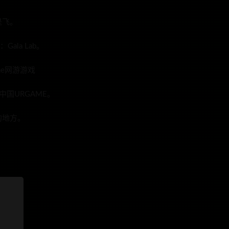
是飞。
ala Lab。
ne网游游戏
国URGAME。
的地方。