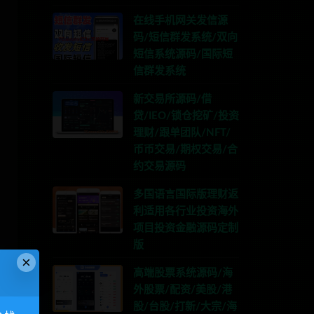
在线手机网关发信源
码/短信群发系统/双向
短信系统源码/国际短
信群发系统
新交易所源码/借
贷/IEO/锁仓挖矿/投资
理财/跟单团队/NFT/
币币交易/期权交易/合
约交易源码
多国语言国际版理财返
利适用各行业投资海外
项目投资金融源码定制
版
×
高端股票系统源码/海
外股票/配资/美股/港
股/台股/打新/大宗/海