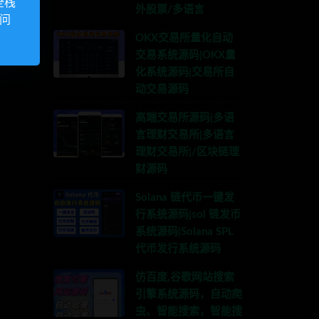
全栈
外股票/多语言
访问
OKX交易所量化自动
交易系统源码|OKX量
化系统源码|交易所自
动交易源码
高端交易所源码|多语
言理财交易所|多语言
理财交易所|/区块链理
财源码
Solana 链代币一键发
行系统源码|sol 链发币
系统源码|Solana SPL
代币发行系统源码
仿百度,谷歌网站搜索
引擎系统源码，自动爬
虫、智能搜索，智能搜