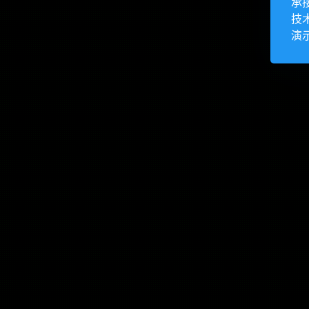
承
技
演