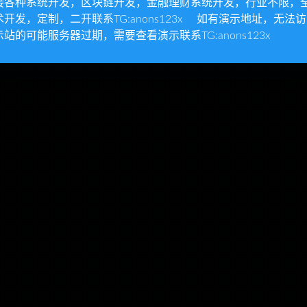
接各种系统开发，区块链开发，金融理财系统开发，行业不限，
术开发，定制，二开联系TG:anons123x 如有演示地址，无法
示站的可能服务器过期，需要查看演示联系TG:anons123x