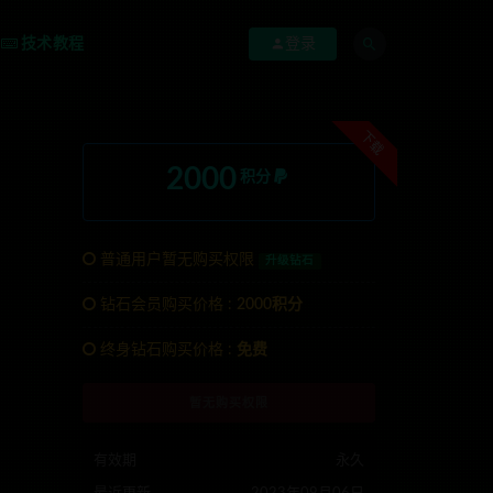
技术教程
登录
下载
2000
积分
普通用户暂无购买权限
升级钻石
钻石会员购买价格 :
2000积分
系TG:anons123x
终身钻石购买价格 :
免费
暂无购买权限
有效期
永久