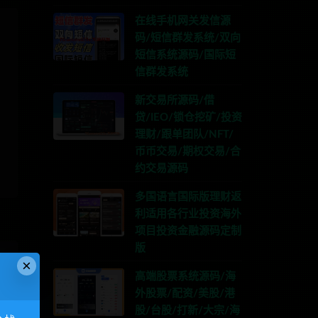
在线手机网关发信源
码/短信群发系统/双向
短信系统源码/国际短
信群发系统
新交易所源码/借
贷/IEO/锁仓挖矿/投资
理财/跟单团队/NFT/
币币交易/期权交易/合
约交易源码
多国语言国际版理财返
利适用各行业投资海外
项目投资金融源码定制
版
×
高端股票系统源码/海
外股票/配资/美股/港
股/台股/打新/大宗/海