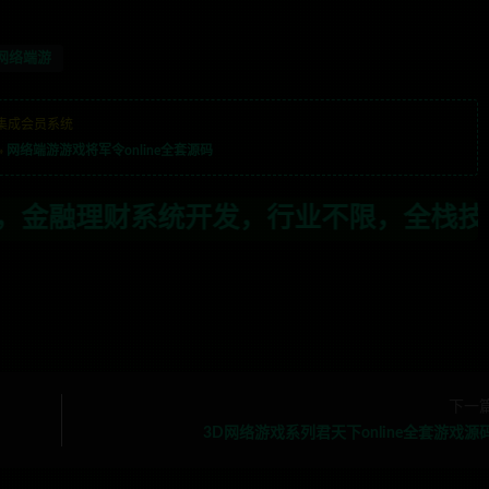
网络端游
集成会员系统
»
网络端游游戏将军令online全套源码
，行业不限，全栈技术开发，定制，二开联
下一
3D网络游戏系列君天下online全套游戏源