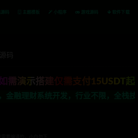
站源码
主题模板
小程序
游戏源码
软件下载
套源码
如需演示搭建仅需支付15USDT起
，行业不限，全栈技术开发，定制，二开联
是需要编译的，小白勿下