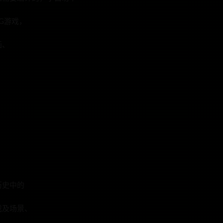
G游戏，
画、
历史中的
戏及场景、