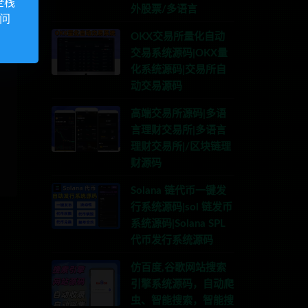
全栈
外股票/多语言
访问
OKX交易所量化自动
交易系统源码|OKX量
化系统源码|交易所自
动交易源码
高端交易所源码|多语
言理财交易所|多语言
理财交易所|/区块链理
财源码
Solana 链代币一键发
行系统源码|sol 链发币
系统源码|Solana SPL
代币发行系统源码
仿百度,谷歌网站搜索
引擎系统源码，自动爬
虫、智能搜索，智能搜